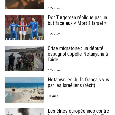
5.7k vues
Dor Turgeman réplique par un
but face aux « Mort à Israël »
3.2k vues
Crise migratoire : un député
espagnol appelle Netanyahu à
l’aide
3.2k vues
Netanya: les Juifs français vus
par les Israéliens (récit)
3k vues
Les élites européennes contre