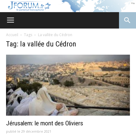
JForum
Accueil
Tags
La vallée du Cédron
Tag: la vallée du Cédron
Jérusalem: le mont des Oliviers
publié le 29 décembre 2021