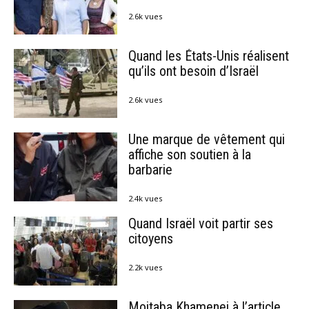
2.6k vues
Quand les États-Unis réalisent
qu’ils ont besoin d’Israël
2.6k vues
Une marque de vêtement qui
affiche son soutien à la
barbarie
2.4k vues
Quand Israël voit partir ses
citoyens
2.2k vues
Mojtaba Khamenei à l’article