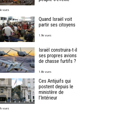
5k vues
Quand Israël voit
partir ses citoyens
1.9k vues
Israël construira-t-il
ses propres avions
de chasse furtifs ?
1.8k vues
Ces Antijuifs qui
postent depuis le
ministère de
l’Intérieur
7k vues