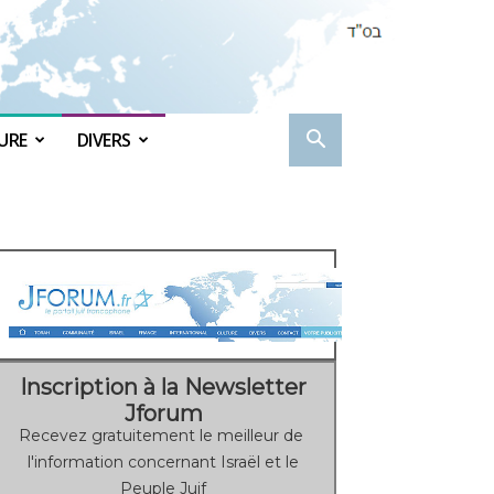
URE
DIVERS
Inscription à la Newsletter
Jforum
Recevez gratuitement le meilleur de
l'information concernant Israël et le
Peuple Juif