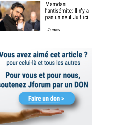
Mamdani
l’antisémite: Il n’y a
pas un seul Juif ici
1.7k vues