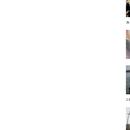
3k
2.