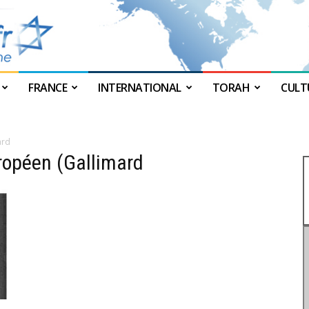
FRANCE
INTERNATIONAL
TORAH
CULT
JForum
ard
uropéen (Gallimard