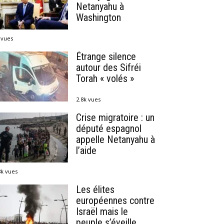
Netanyahu à
Washington
 vues
Étrange silence
autour des Sifréi
Torah « volés »
2.8k vues
Crise migratoire : un
député espagnol
appelle Netanyahu à
l’aide
8k vues
Les élites
européennes contre
Israël mais le
peuple s’éveille