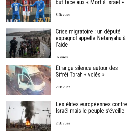
but face aux « Mort à Israël »
3.2k vues
Crise migratoire : un député
espagnol appelle Netanyahu à
l’aide
3k vues
Étrange silence autour des
Sifréi Torah « volés »
2.8k vues
Les élites européennes contre
Israël mais le peuple s’éveille
2.5k vues