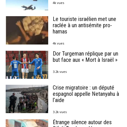
4k vues
Le touriste israélien met une
raclée à un antisémite pro-
hamas
4k vues
Dor Turgeman réplique par un
but face aux « Mort à Israël »
3.2k vues
Crise migratoire : un député
espagnol appelle Netanyahu à
l’aide
3.2k vues
Étrange silence autour des