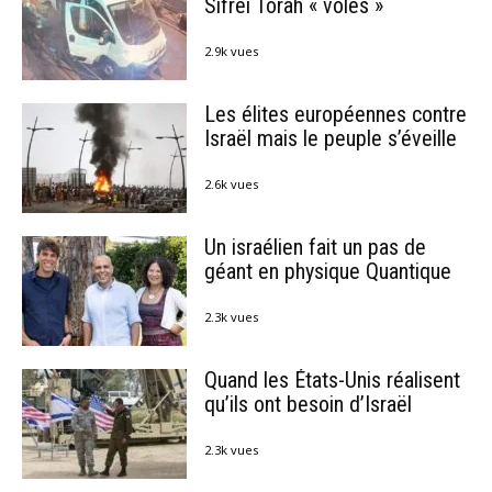
Sifréi Torah « volés »
2.9k vues
Les élites européennes contre
Israël mais le peuple s’éveille
2.6k vues
Un israélien fait un pas de
géant en physique Quantique
2.3k vues
Quand les États-Unis réalisent
qu’ils ont besoin d’Israël
2.3k vues