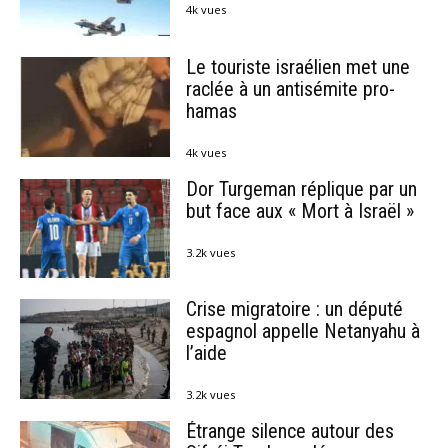
4k vues
Le touriste israélien met une
raclée à un antisémite pro-
hamas
4k vues
Dor Turgeman réplique par un
but face aux « Mort à Israël »
3.2k vues
Crise migratoire : un député
espagnol appelle Netanyahu à
l’aide
3.2k vues
Étrange silence autour des