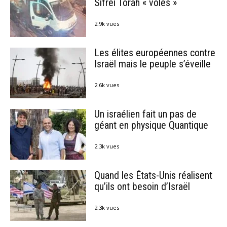
Sifréi Torah « volés »
2.9k vues
Les élites européennes contre
Israël mais le peuple s’éveille
2.6k vues
Un israélien fait un pas de
géant en physique Quantique
2.3k vues
Quand les États-Unis réalisent
qu’ils ont besoin d’Israël
2.3k vues