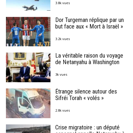
3.8k vues
Dor Turgeman réplique par un
but face aux « Mort à Israël »
3.2k vues
La véritable raison du voyage
de Netanyahu à Washington
3k vues
Étrange silence autour des
Sifréi Torah « volés »
2.8k vues
Crise migratoire : un député