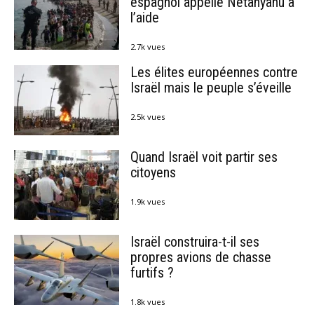
espagnol appelle Netanyahu à
l’aide
2.7k vues
Les élites européennes contre
Israël mais le peuple s’éveille
2.5k vues
Quand Israël voit partir ses
citoyens
1.9k vues
Israël construira-t-il ses
propres avions de chasse
furtifs ?
1.8k vues