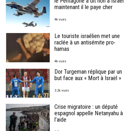
le Pentagone a dit non à Israël
maintenant il le paye cher
4k vues
Le touriste israélien met une
raclée à un antisémite pro-
hamas
4k vues
Dor Turgeman réplique par un
but face aux « Mort à Israël »
3.2k vues
Crise migratoire : un député
espagnol appelle Netanyahu à
l’aide