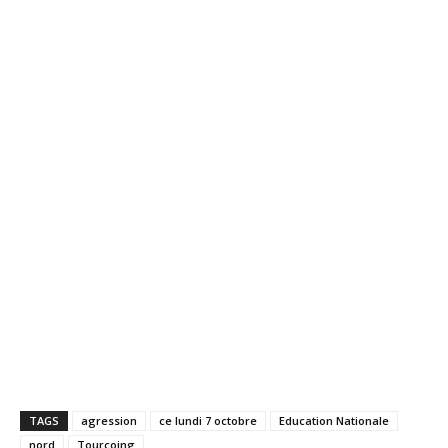
TAGS
agression
ce lundi 7 octobre
Education Nationale
nord
Tourcoing