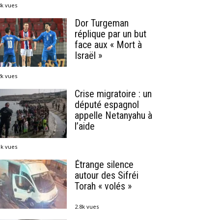
8k vues
Dor Turgeman
réplique par un but
face aux « Mort à
Israël »
2k vues
Crise migratoire : un
député espagnol
appelle Netanyahu à
l’aide
1k vues
Étrange silence
autour des Sifréi
Torah « volés »
2.8k vues