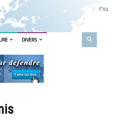
URE
DIVERS
mis