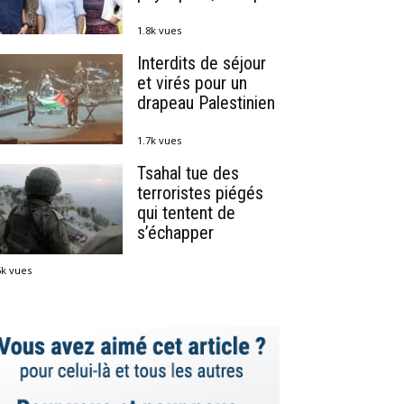
1.8k vues
Interdits de séjour
et virés pour un
drapeau Palestinien
1.7k vues
Tsahal tue des
terroristes piégés
qui tentent de
s’échapper
5k vues