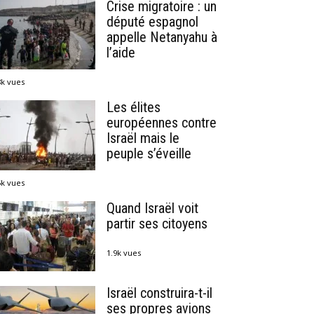
Crise migratoire : un
député espagnol
appelle Netanyahu à
l’aide
8k vues
Les élites
européennes contre
Israël mais le
peuple s’éveille
5k vues
Quand Israël voit
partir ses citoyens
1.9k vues
Israël construira-t-il
ses propres avions