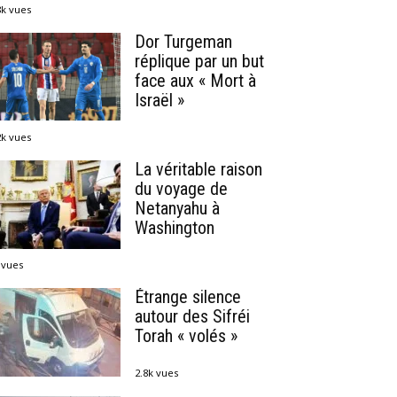
8k vues
Dor Turgeman
réplique par un but
face aux « Mort à
Israël »
2k vues
La véritable raison
du voyage de
Netanyahu à
Washington
 vues
Étrange silence
autour des Sifréi
Torah « volés »
2.8k vues