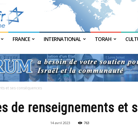
FRANCE
INTERNATIONAL
TORAH
CULT
JForum
nts et ses conséquences
es de renseignements et
14 avril 2023
763