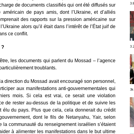
3.
charge de documents classifiés qui ont été diffusés sur
 américain de pays amis, dont l’Ukraine, et d’alliés
mprenait des rapports sur la pression américaine sur
’Ukraine alors qu’il était dans l’intérêt de l’État juif de
ans ce conflit.
3.
 ?
 être, les documents qui parlent du Mossad – l’agence
articulièrement troublants.
, la direction du Mossad avait encouragé son personnel,
articiper aux manifestations anti-gouvernementales qui
3k
iers mois. Si cela est vrai, ce serait une violation
e de rester au-dessus de la politique et de suivre les
élu du pays. Plus que cela, cela donnerait du crédit
 gouvernement, dont le fils de Netanyahu, Yair, selon
de la communauté du renseignement israélien s’étaient
ider à alimenter les manifestations dans le but ultime