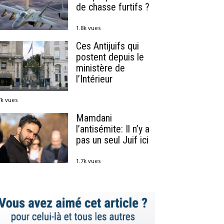
de chasse furtifs ?
1.8k vues
Ces Antijuifs qui
postent depuis le
ministère de
l’Intérieur
7k vues
Mamdani
l’antisémite: Il n’y a
pas un seul Juif ici
1.7k vues