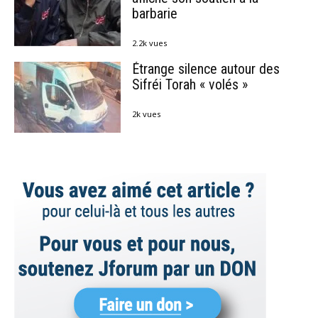
barbarie
2.2k vues
Étrange silence autour des
Sifréi Torah « volés »
2k vues