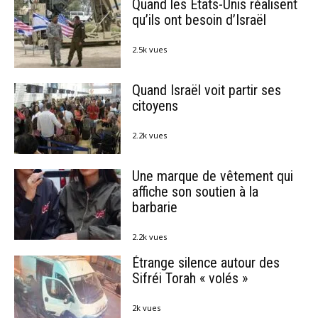
Quand les États-Unis réalisent
qu’ils ont besoin d’Israël
2.5k vues
Quand Israël voit partir ses
citoyens
2.2k vues
Une marque de vêtement qui
affiche son soutien à la
barbarie
2.2k vues
Étrange silence autour des
Sifréi Torah « volés »
2k vues