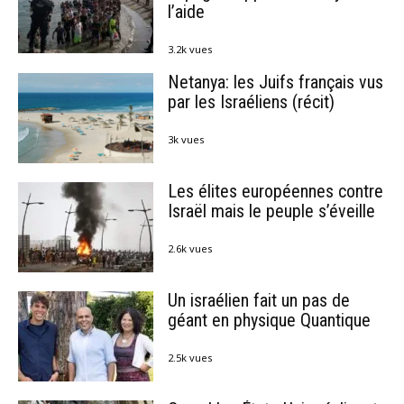
l’aide
3.2k vues
Netanya: les Juifs français vus
par les Israéliens (récit)
3k vues
Les élites européennes contre
Israël mais le peuple s’éveille
2.6k vues
Un israélien fait un pas de
géant en physique Quantique
2.5k vues