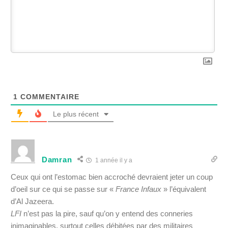
1
COMMENTAIRE
Le plus récent
Damran
1 année il y a
Ceux qui ont l’estomac bien accroché devraient jeter un coup
d’oeil sur ce qui se passe sur «
France Infaux
» l’équivalent
d’Al Jazeera.
LFI
n’est pas la pire, sauf qu’on y entend des conneries
inimaginables, surtout celles débitées par des militaires