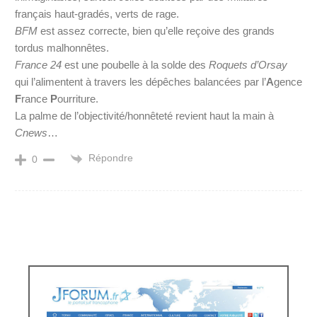
français haut-gradés, verts de rage.
BFM
est assez correcte, bien qu’elle reçoive des grands
tordus malhonnêtes.
France 24
est une poubelle à la solde des
Roquets d’Orsay
qui l’alimentent à travers les dépêches balancées par l’
A
gence
F
rance
P
ourriture.
La palme de l’objectivité/honnêteté revient haut la main à
Cnews
…
Répondre
0