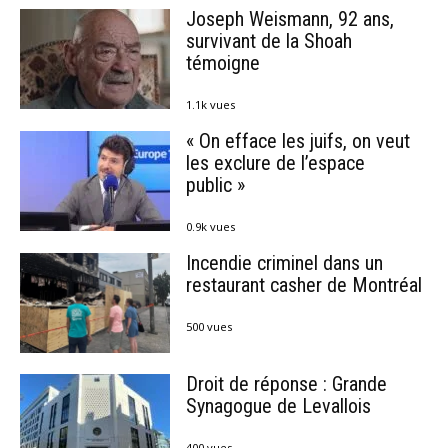
Joseph Weismann, 92 ans,
survivant de la Shoah
témoigne
1.1k vues
« On efface les juifs, on veut
les exclure de l’espace
public »
0.9k vues
Incendie criminel dans un
restaurant casher de Montréal
500 vues
Droit de réponse : Grande
Synagogue de Levallois
400 vues