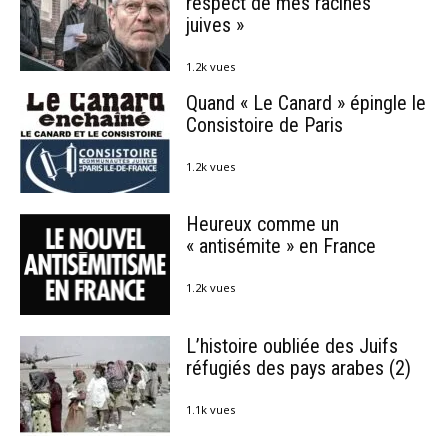
respect de mes racines
juives »
1.2k vues
Quand « Le Canard » épingle le
Consistoire de Paris
1.2k vues
Heureux comme un
« antisémite » en France
1.2k vues
L’histoire oubliée des Juifs
réfugiés des pays arabes (2)
1.1k vues