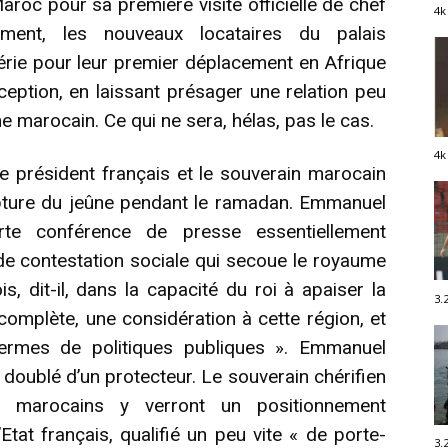
oc pour sa première visite officielle de chef
4k
ement, les nouveaux locataires du palais
Algérie pour leur premier déplacement en Afrique
ption, en laissant présager une relation peu
e marocain. Ce qui ne sera, hélas, pas le cas.
4k
e président français et le souverain marocain
a rupture du jeûne pendant le ramadan. Emmanuel
te conférence de presse essentiellement
e contestation sociale qui secoue le royaume
s, dit-il, dans la capacité du roi à apaiser la
3.
complète, une considération à cette région, et
ermes de politiques publiques ». Emmanuel
oublé d’un protecteur. Le souverain chérifien
x marocains y verront un positionnement
’Etat français, qualifié un peu vite « de porte-
3.