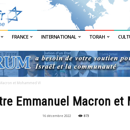
FRANCE
INTERNATIONAL
TORAH
CULT
JForum
l Macron et Mohammed VI
entre Emmanuel Macron e
16 décembre 2022
873