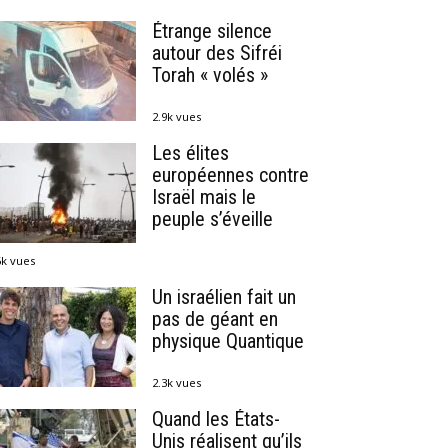
Étrange silence
autour des Sifréi
Torah « volés »
2.9k vues
Les élites
européennes contre
Israël mais le
peuple s’éveille
6k vues
Un israélien fait un
pas de géant en
physique Quantique
2.3k vues
Quand les États-
Unis réalisent qu’ils