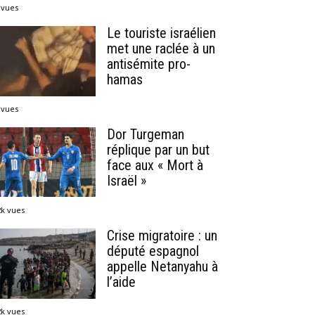
 vues
Le touriste israélien
met une raclée à un
antisémite pro-
hamas
 vues
Dor Turgeman
réplique par un but
face aux « Mort à
Israël »
2k vues
Crise migratoire : un
député espagnol
appelle Netanyahu à
l’aide
2k vues