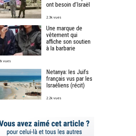
ont besoin d’Israël
2.3k vues
Une marque de
vêtement qui
affiche son soutien
à la barbarie
2k vues
Netanya: les Juifs
français vus par les
Israéliens (récit)
2.2k vues