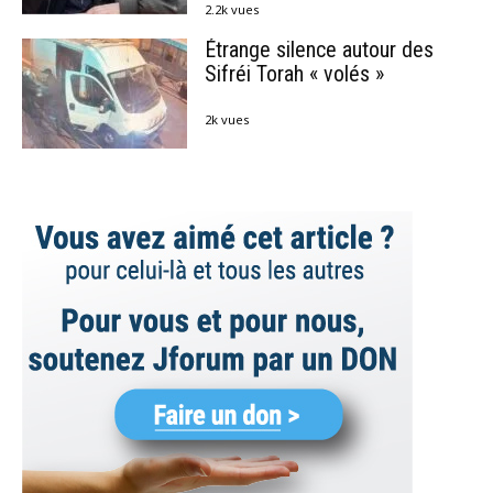
2.2k vues
Étrange silence autour des
Sifréi Torah « volés »
2k vues