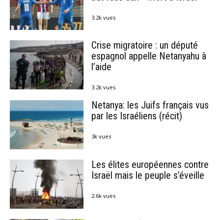
3.2k vues
Crise migratoire : un député
espagnol appelle Netanyahu à
l’aide
3.2k vues
Netanya: les Juifs français vus
par les Israéliens (récit)
3k vues
Les élites européennes contre
Israël mais le peuple s’éveille
2.6k vues