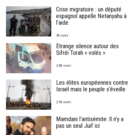
Crise migratoire : un député
espagnol appelle Netanyahu à
l’aide
3k vues
Étrange silence autour des
Sifréi Torah « volés »
2.8k vues
Les élites européennes contre
Israël mais le peuple s’éveille
2.5k vues
Mamdani l’antisémite: Il n’y a
pas un seul Juif ici