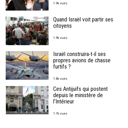
1.9k vues
Quand Israël voit partir ses
citoyens
1.9k vues
Israël construira-t-il ses
propres avions de chasse
furtifs ?
1.8k vues
Ces Antijuifs qui postent
depuis le ministère de
l’Intérieur
1.7k vues