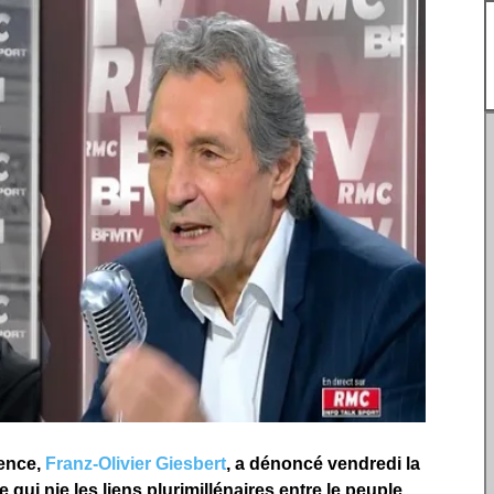
vence,
Franz-Olivier Giesbert
, a dénoncé vendredi la
qui nie les liens plurimillénaires entre le peuple