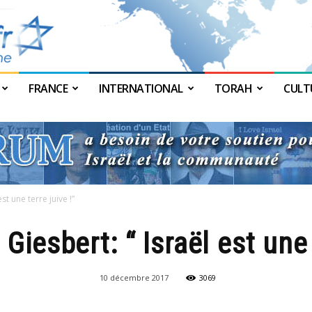
FRANCE
INTERNATIONAL
TORAH
CULT
JForum
st une terre juive !”
 Giesbert: “ Israël est une 
10 décembre 2017
3069