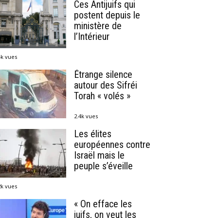
Ces Antijuifs qui
postent depuis le
ministère de
l’Intérieur
4k vues
Étrange silence
autour des Sifréi
Torah « volés »
2.4k vues
Les élites
européennes contre
Israël mais le
peuple s’éveille
2k vues
« On efface les
juifs, on veut les