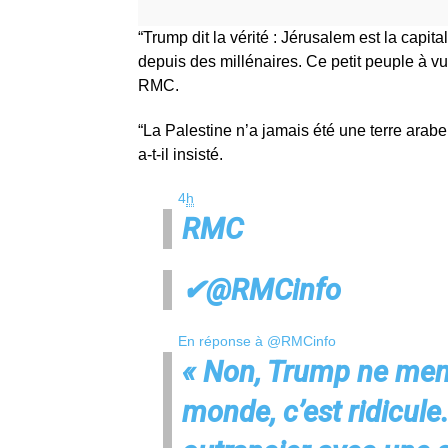
“Trump dit la vérité : Jérusalem est la capita
depuis des millénaires. Ce petit peuple à vu s
RMC.
“La Palestine n’a jamais été une terre arabe. I
a-t-il insisté.
4
h
RMC
✔
@RMCinfo
En réponse à @RMCinfo
« Non, Trump ne mena
monde, c’est ridicule