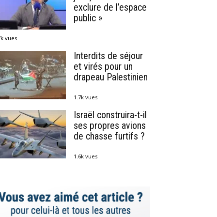
exclure de l’espace
public »
7k vues
Interdits de séjour
et virés pour un
drapeau Palestinien
1.7k vues
Israël construira-t-il
ses propres avions
de chasse furtifs ?
1.6k vues