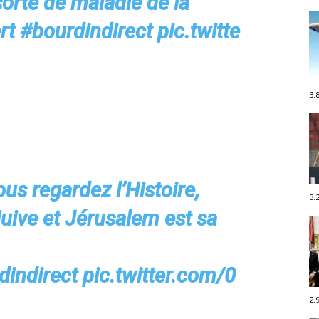
orte de maladie de la
rt
#
bourdindirect
pic.twitte
3.
us regardez l’Histoire,
3.
 juive et Jérusalem est sa
dindirect
pic.twitter.com/0
2.