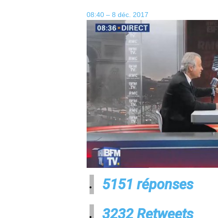
08:40 – 8 déc. 2017
51
51 réponses
32
32 Retweets