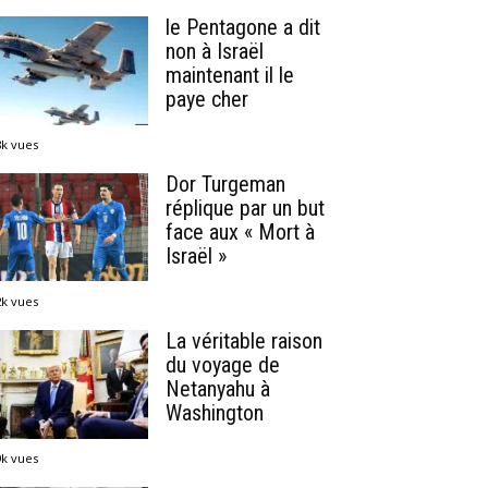
le Pentagone a dit
non à Israël
maintenant il le
paye cher
8k vues
Dor Turgeman
réplique par un but
face aux « Mort à
Israël »
2k vues
La véritable raison
du voyage de
Netanyahu à
Washington
9k vues