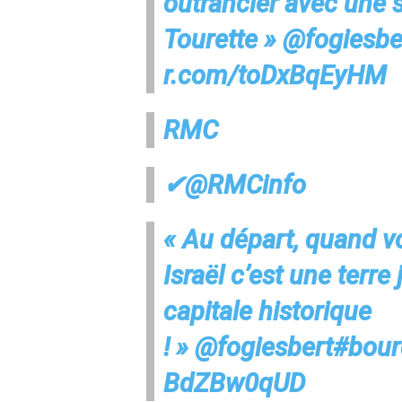
outrancier avec une s
Tourette »
@
fogiesbe
r.com/toDxBqEyHM
RMC
✔
@RMCinfo
« Au départ, quand vo
Israël c’est une terre
capitale historique
! »
@
fogiesbert
#
bour
BdZBw0qUD