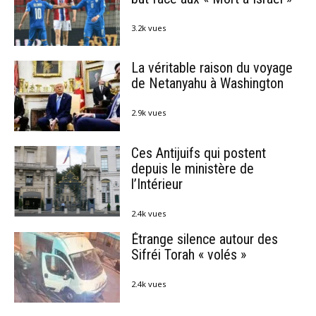
3.2k vues
La véritable raison du voyage
de Netanyahu à Washington
2.9k vues
Ces Antijuifs qui postent
depuis le ministère de
l’Intérieur
2.4k vues
Étrange silence autour des
Sifréi Torah « volés »
2.4k vues