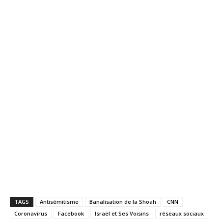
TAGS
Antisémitisme
Banalisation de la Shoah
CNN
Coronavirus
Facebook
Israël et Ses Voisins
réseaux sociaux