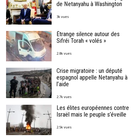
de Netanyahu à Washington
3k vues
Étrange silence autour des
Sifréi Torah « volés »
2.8k vues
Crise migratoire : un député
espagnol appelle Netanyahu à
l’aide
2.7k vues
Les élites européennes contre
Israël mais le peuple s’éveille
2.5k vues