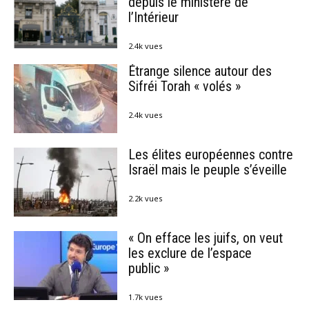
depuis le ministère de
l’Intérieur
2.4k vues
Étrange silence autour des
Sifréi Torah « volés »
2.4k vues
Les élites européennes contre
Israël mais le peuple s’éveille
2.2k vues
« On efface les juifs, on veut
les exclure de l’espace
public »
1.7k vues