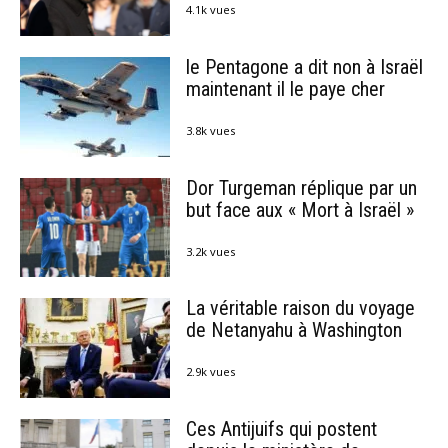
4.1k vues
le Pentagone a dit non à Israël
maintenant il le paye cher
3.8k vues
Dor Turgeman réplique par un
but face aux « Mort à Israël »
3.2k vues
La véritable raison du voyage
de Netanyahu à Washington
2.9k vues
Ces Antijuifs qui postent