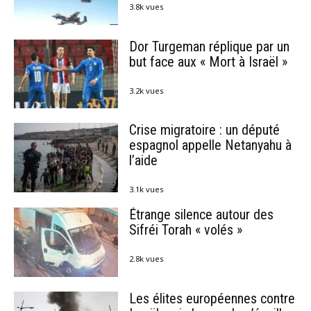
3.8k vues
Dor Turgeman réplique par un
but face aux « Mort à Israël »
3.2k vues
Crise migratoire : un député
espagnol appelle Netanyahu à
l’aide
3.1k vues
Étrange silence autour des
Sifréi Torah « volés »
2.8k vues
Les élites européennes contre