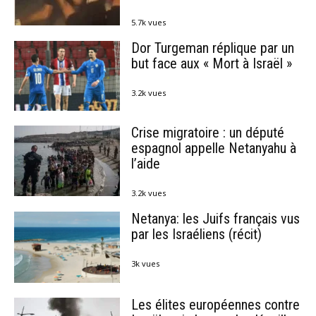
5.7k vues
Dor Turgeman réplique par un
but face aux « Mort à Israël »
3.2k vues
Crise migratoire : un député
espagnol appelle Netanyahu à
l’aide
3.2k vues
Netanya: les Juifs français vus
par les Israéliens (récit)
3k vues
Les élites européennes contre