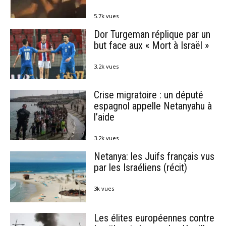
5.7k vues
Dor Turgeman réplique par un
but face aux « Mort à Israël »
3.2k vues
Crise migratoire : un député
espagnol appelle Netanyahu à
l’aide
3.2k vues
Netanya: les Juifs français vus
par les Israéliens (récit)
3k vues
Les élites européennes contre