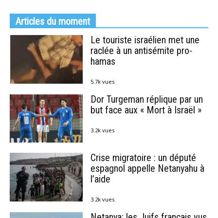
Articles du moment
Le touriste israélien met une
raclée à un antisémite pro-
hamas
5.7k vues
Dor Turgeman réplique par un
but face aux « Mort à Israël »
3.2k vues
Crise migratoire : un député
espagnol appelle Netanyahu à
l’aide
3.2k vues
Netanya: les Juifs français vus