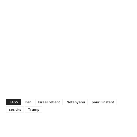
TAGS
Iran
Israël retient
Netanyahu
pour l'instant
ses tirs
Trump