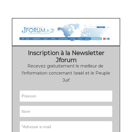
Inscription à la Newsletter
Jforum
Recevez gratuitement le meilleur de
l'information concernant Israël et le Peuple
Juif