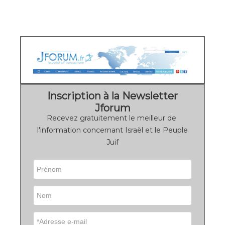
Inscription à la Newsletter
Jforum
Recevez gratuitement le meilleur de
l'information concernant Israël et le Peuple
Juif