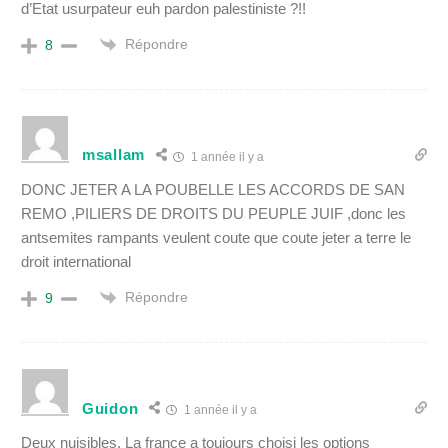
d’Etat usurpateur euh pardon palestiniste ?!!
Répondre
8
msallam
1 année il y a
DONC JETER A LA POUBELLE LES ACCORDS DE SAN
REMO ,PILIERS DE DROITS DU PEUPLE JUIF ,donc les
antsemites rampants veulent coute que coute jeter a terre le
droit international
Répondre
9
Guidon
1 année il y a
Deux nuisibles. La france a toujours choisi les options