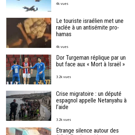
4k vues
Le touriste israélien met une
raclée à un antisémite pro-
hamas
4k vues
Dor Turgeman réplique par un
but face aux « Mort à Israël »
3.2k vues
Crise migratoire : un député
espagnol appelle Netanyahu à
l’aide
3.2k vues
Étrange silence autour des