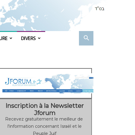
URE
DIVERS
Inscription à la Newsletter
Jforum
Recevez gratuitement le meilleur de
l'information concernant Israël et le
Peuple Juif