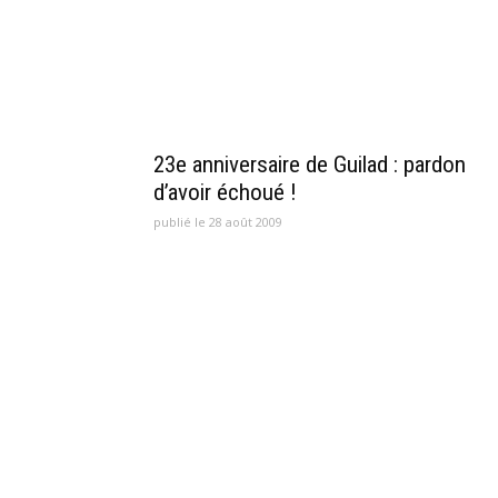
23e anniversaire de Guilad : pardon
d’avoir échoué !
publié le 28 août 2009