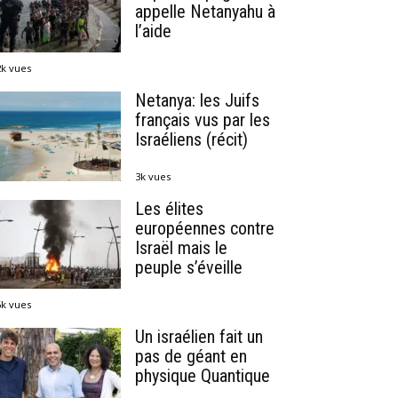
appelle Netanyahu à
l’aide
2k vues
Netanya: les Juifs
français vus par les
Israéliens (récit)
3k vues
Les élites
européennes contre
Israël mais le
peuple s’éveille
6k vues
Un israélien fait un
pas de géant en
physique Quantique