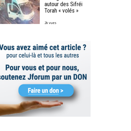
autour des Sifréi
Torah « volés »
2k vues