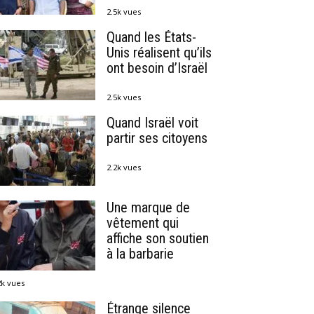
2.5k vues
Quand les États-
Unis réalisent qu’ils
ont besoin d’Israël
2.5k vues
Quand Israël voit
partir ses citoyens
2.2k vues
Une marque de
vêtement qui
affiche son soutien
à la barbarie
2k vues
Étrange silence