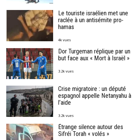
Le touriste israélien met une
raclée à un antisémite pro-
hamas
4k vues
Dor Turgeman réplique par un
but face aux « Mort à Israël »
3.2k vues
Crise migratoire : un député
espagnol appelle Netanyahu à
l’aide
3.2k vues
Étrange silence autour des
Sifréi Torah « volés »