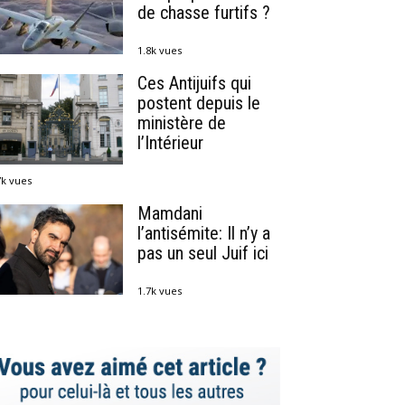
de chasse furtifs ?
1.8k vues
Ces Antijuifs qui
postent depuis le
ministère de
l’Intérieur
7k vues
Mamdani
l’antisémite: Il n’y a
pas un seul Juif ici
1.7k vues