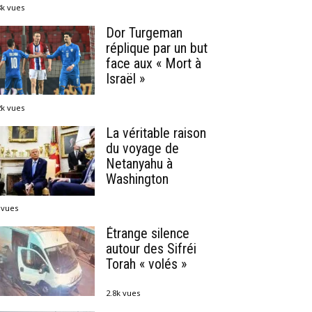
8k vues
Dor Turgeman
réplique par un but
face aux « Mort à
Israël »
2k vues
La véritable raison
du voyage de
Netanyahu à
Washington
 vues
Étrange silence
autour des Sifréi
Torah « volés »
2.8k vues