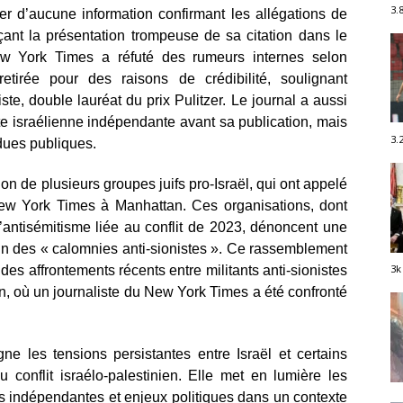
3.
er d’aucune information confirmant les allégations de
ant la présentation trompeuse de sa citation dans le
New York Times a réfuté des rumeurs internes selon
etirée pour des raisons de crédibilité, soulignant
iste, double lauréat du prix Pulitzer. Le journal a aussi
te israélienne indépendante avant sa publication, mais
3.
ndues publiques.
n de plusieurs groupes juifs pro-Israël, qui ont appelé
ew York Times à Manhattan. Ces organisations, dont
’antisémitisme liée au conflit de 2023, dénoncent une
in des « calomnies anti-sionistes ». Ce rassemblement
3k
des affrontements récents entre militants anti-sionistes
yn, où un journaliste du New York Times a été confronté
gne les tensions persistantes entre Israël et certains
 conflit israélo-palestinien. Elle met en lumière les
es indépendantes et enjeux politiques dans un contexte