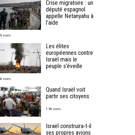
Crise migratoire : un
député espagnol
appelle Netanyahu à
l’aide
7k vues
Les élites
européennes contre
Israël mais le
peuple s’éveille
5k vues
Quand Israël voit
partir ses citoyens
1.9k vues
Israël construira-t-il
ses propres avions