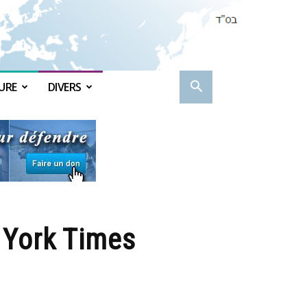
URE
DIVERS
w York Times