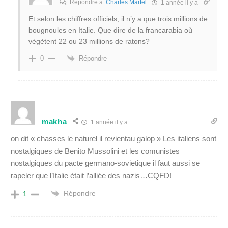
Répondre à
Charles Martel
1 année il y a
Et selon les chiffres officiels, il n’y a que trois millions de
bougnoules en Italie. Que dire de la francarabia où
végètent 22 ou 23 millions de ratons?
Répondre
0
makha
1 année il y a
on dit « chasses le naturel il revientau galop » Les italiens sont
nostalgiques de Benito Mussolini et les comunistes
nostalgiques du pacte germano-sovietique il faut aussi se
rapeler que l’Italie était l’alliée des nazis…CQFD!
Répondre
1