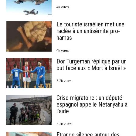
4k vues
Le touriste israélien met une
raclée à un antisémite pro-
hamas
4k vues
Dor Turgeman réplique par un
but face aux « Mort à Israël »
3.2k vues
Crise migratoire : un député
espagnol appelle Netanyahu à
l’aide
3.2k vues
Étrange silence autour des