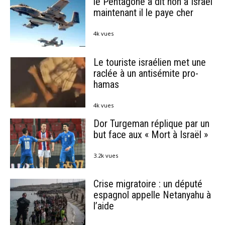
le Pentagone a dit non à Israël
maintenant il le paye cher
4k vues
Le touriste israélien met une
raclée à un antisémite pro-
hamas
4k vues
Dor Turgeman réplique par un
but face aux « Mort à Israël »
3.2k vues
Crise migratoire : un député
espagnol appelle Netanyahu à
l’aide