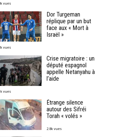
8k vues
Dor Turgeman
réplique par un but
face aux « Mort à
Israël »
2k vues
Crise migratoire : un
député espagnol
appelle Netanyahu à
l’aide
1k vues
Étrange silence
autour des Sifréi
Torah « volés »
2.8k vues