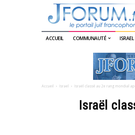
ACCUEIL
COMMUNAUTÉ
ISRAEL
Accueil
Israel
Israël classé au 2e rang mondial ap
Israël cla