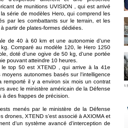
fabricant de munitions UVISION , qui est arrivé
la série de modèles Hero, qui comprend les
és par les combattants sur le terrain, et les
à partir de plates-formes dédiées.
le de 40 à 60 km et une autonomie d’une
5 kg. Comparé au modèle 120, le Hero 1250
le, doté d’une ogive de 50 kg, d’une portée
ie pouvant atteindre 10 heures.
s le top 50 est XTEND , qui arrive à la 41e
es moyens autonomes basés sur l’intelligence
, a remporté il y a environ six mois un contrat
1.
ars avec le ministère américain de la Défense
s à des frappes de précision.
tests menés par le ministère de la Défense
les drones, XTEND s’est associé à AXIOMA et
ment d’un système avancé d’interception de