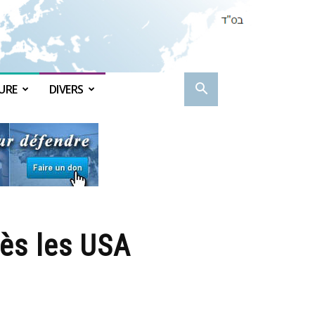
URE
DIVERS
rès les USA