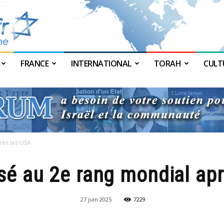
FRANCE
INTERNATIONAL
TORAH
CULT
JForum
rès les USA
ssé au 2e rang mondial ap
27 juin 2025
7229