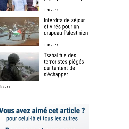
1.8k vues
Interdits de séjour
et virés pour un
drapeau Palestinien
1.7k vues
Tsahal tue des
terroristes piégés
qui tentent de
s’échapper
5k vues