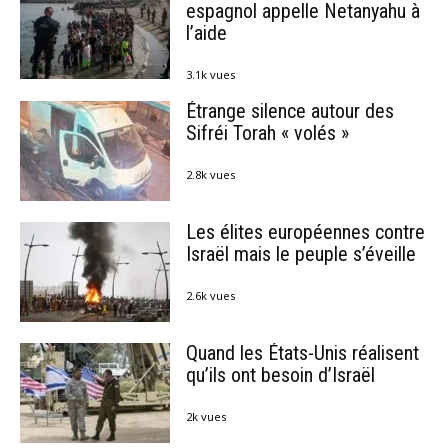
espagnol appelle Netanyahu à
l’aide
3.1k vues
Étrange silence autour des
Sifréi Torah « volés »
2.8k vues
Les élites européennes contre
Israël mais le peuple s’éveille
2.6k vues
Quand les États-Unis réalisent
qu’ils ont besoin d’Israël
2k vues