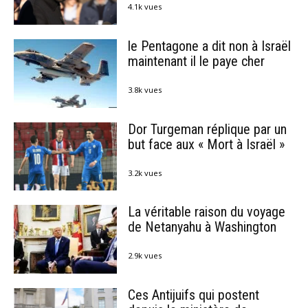
4.1k vues
le Pentagone a dit non à Israël
maintenant il le paye cher
3.8k vues
Dor Turgeman réplique par un
but face aux « Mort à Israël »
3.2k vues
La véritable raison du voyage
de Netanyahu à Washington
2.9k vues
Ces Antijuifs qui postent