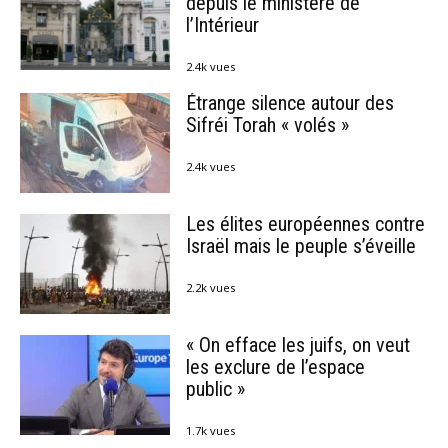
depuis le ministère de
l’Intérieur
2.4k vues
Étrange silence autour des
Sifréi Torah « volés »
2.4k vues
Les élites européennes contre
Israël mais le peuple s’éveille
2.2k vues
« On efface les juifs, on veut
les exclure de l’espace
public »
1.7k vues