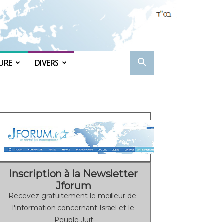
URE
DIVERS
Inscription à la Newsletter
Jforum
Recevez gratuitement le meilleur de
l'information concernant Israël et le
Peuple Juif