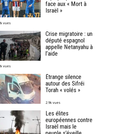
face aux « Mort à
Israël »
2k vues
Crise migratoire : un
député espagnol
appelle Netanyahu à
l’aide
2k vues
Étrange silence
autour des Sifréi
Torah « volés »
2.9k vues
Les élites
européennes contre
Israël mais le
peuple s’éveille