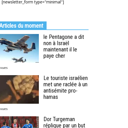
[newsletter_form type="minimal"]
Articles du moment
le Pentagone a dit
non à Israël
maintenant il le
paye cher
 vues
Le touriste israélien
met une raclée à un
antisémite pro-
hamas
 vues
Dor Turgeman
réplique par un but