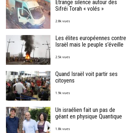
Étrange silence autour des
Sifréi Torah « volés »
2.8k vues
Les élites européennes contre
Israël mais le peuple s’éveille
2.5k vues
Quand Israël voit partir ses
citoyens
1.9k vues
Un israélien fait un pas de
géant en physique Quantique
1.8k vues