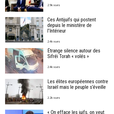
2.9k vues
Ces Antijuifs qui postent
depuis le ministère de
l’Intérieur
2.4k vues
Étrange silence autour des
Sifréi Torah « volés »
2.4k vues
Les élites européennes contre
Israël mais le peuple s’éveille
2.2k vues
« On efface les juifs, on veut