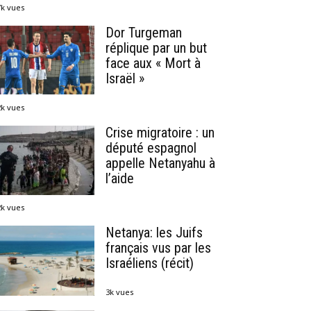
7k vues
Dor Turgeman
réplique par un but
face aux « Mort à
Israël »
2k vues
Crise migratoire : un
député espagnol
appelle Netanyahu à
l’aide
2k vues
Netanya: les Juifs
français vus par les
Israéliens (récit)
3k vues