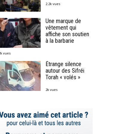
2.2k vues
Une marque de
vêtement qui
affiche son soutien
à la barbarie
2k vues
Étrange silence
autour des Sifréi
Torah « volés »
2k vues