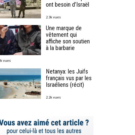
ont besoin d’Israël
2.3k vues
Une marque de
vêtement qui
affiche son soutien
à la barbarie
2k vues
Netanya: les Juifs
français vus par les
Israéliens (récit)
2.2k vues