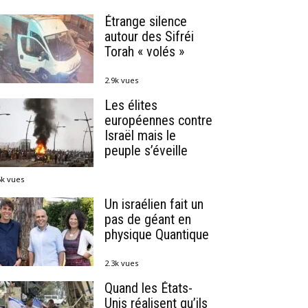
Étrange silence
autour des Sifréi
Torah « volés »
2.9k vues
Les élites
européennes contre
Israël mais le
peuple s’éveille
6k vues
Un israélien fait un
pas de géant en
physique Quantique
2.3k vues
Quand les États-
Unis réalisent qu’ils