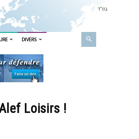
URE
DIVERS
lef Loisirs !