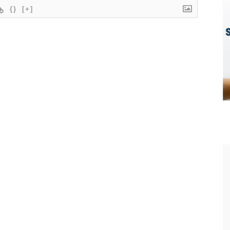
{}
[+]