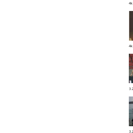
4k
4k
3.
3.