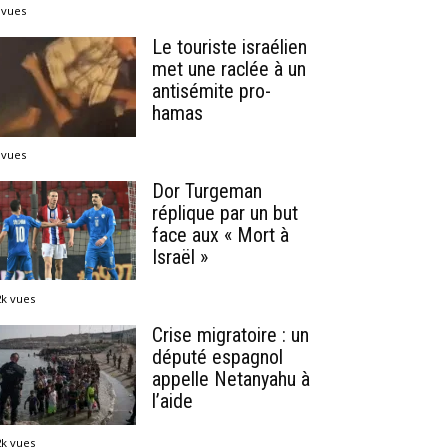
 vues
Le touriste israélien
met une raclée à un
antisémite pro-
hamas
 vues
Dor Turgeman
réplique par un but
face aux « Mort à
Israël »
2k vues
Crise migratoire : un
député espagnol
appelle Netanyahu à
l’aide
2k vues