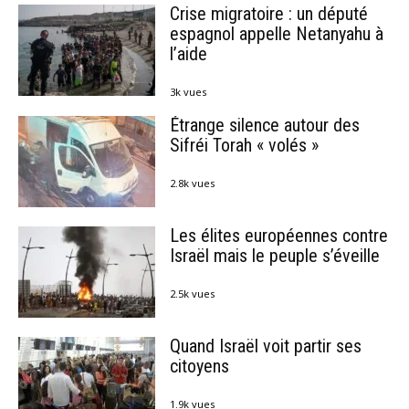
Crise migratoire : un député
espagnol appelle Netanyahu à
l’aide
3k vues
Étrange silence autour des
Sifréi Torah « volés »
2.8k vues
Les élites européennes contre
Israël mais le peuple s’éveille
2.5k vues
Quand Israël voit partir ses
citoyens
1.9k vues