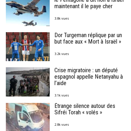
maintenant il le paye cher
3.8k vues
Dor Turgeman réplique par un
but face aux « Mort à Israël »
3.2k vues
Crise migratoire : un député
espagnol appelle Netanyahu à
l’aide
3.1k vues
Étrange silence autour des
Sifréi Torah « volés »
2.8k vues