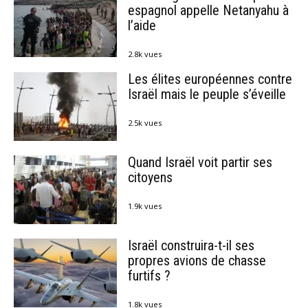
espagnol appelle Netanyahu à
l’aide
2.8k vues
Les élites européennes contre
Israël mais le peuple s’éveille
2.5k vues
Quand Israël voit partir ses
citoyens
1.9k vues
Israël construira-t-il ses
propres avions de chasse
furtifs ?
1.8k vues