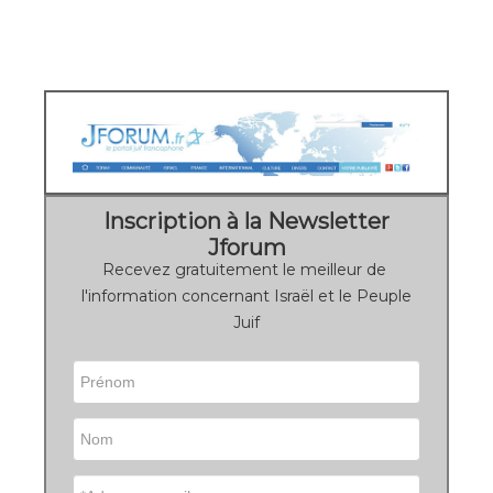
Inscription à la Newsletter
Jforum
Recevez gratuitement le meilleur de
l'information concernant Israël et le Peuple
Juif