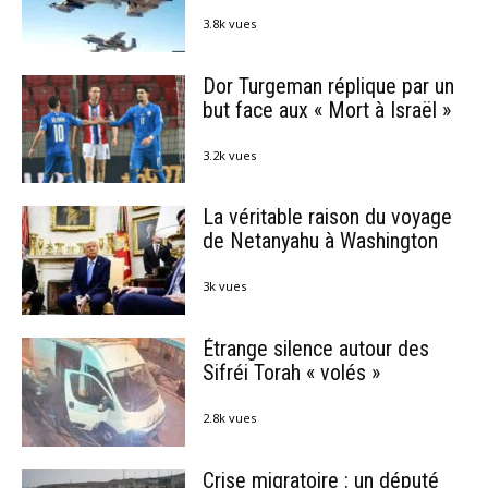
3.8k vues
Dor Turgeman réplique par un
but face aux « Mort à Israël »
3.2k vues
La véritable raison du voyage
de Netanyahu à Washington
3k vues
Étrange silence autour des
Sifréi Torah « volés »
2.8k vues
Crise migratoire : un député