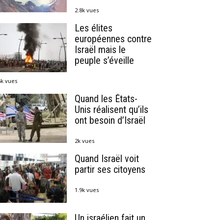
2.8k vues
Les élites
européennes contre
Israël mais le
peuple s’éveille
6k vues
Quand les États-
Unis réalisent qu’ils
ont besoin d’Israël
2k vues
Quand Israël voit
partir ses citoyens
1.9k vues
Un israélien fait un