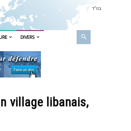
URE
DIVERS
village libanais,
s