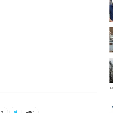
1.
int
Twitter