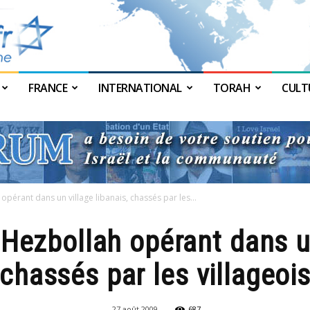
FRANCE
INTERNATIONAL
TORAH
CULT
JForum
érant dans un village libanais, chassés par les...
ezbollah opérant dans un 
chassés par les villageoi
27 août 2009
687