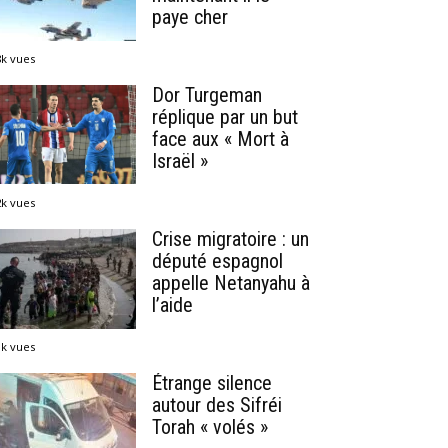
paye cher
8k vues
Dor Turgeman
réplique par un but
face aux « Mort à
Israël »
2k vues
Crise migratoire : un
député espagnol
appelle Netanyahu à
l’aide
1k vues
Étrange silence
autour des Sifréi
Torah « volés »