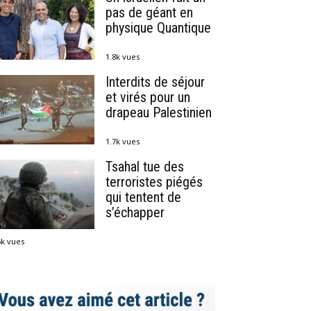
pas de géant en
physique Quantique
1.8k vues
Interdits de séjour
et virés pour un
drapeau Palestinien
1.7k vues
Tsahal tue des
terroristes piégés
qui tentent de
s’échapper
5k vues