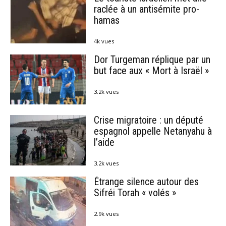
raclée à un antisémite pro-
hamas
4k vues
Dor Turgeman réplique par un
but face aux « Mort à Israël »
3.2k vues
Crise migratoire : un député
espagnol appelle Netanyahu à
l’aide
3.2k vues
Étrange silence autour des
Sifréi Torah « volés »
2.9k vues