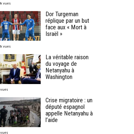
8k vues
Dor Turgeman
réplique par un but
face aux « Mort à
Israël »
2k vues
La véritable raison
du voyage de
Netanyahu à
Washington
 vues
Crise migratoire : un
député espagnol
appelle Netanyahu à
l’aide
 vues