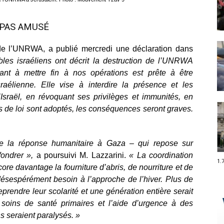
 PAS AMUSÉ
de l’UNRWA, a publié mercredi une déclaration dans
les israéliens ont décrit la destruction de l’UNRWA
ant à mettre fin à nos opérations est prête à être
raélienne. Elle vise à interdire la présence et les
’Israël, en révoquant ses privilèges et immunités, en
jets de loi sont adoptés, les conséquences seront graves.
de la réponse humanitaire à Gaza – qui repose sur
fondrer »,
a poursuivi M. Lazzarini.
« La coordination
1.
core davantage la fourniture d’abris, de nourriture et de
ésespérément besoin à l’approche de l’hiver. Plus de
prendre leur scolarité et une génération entière serait
es soins de santé primaires et l’aide d’urgence à des
ns seraient paralysés. »