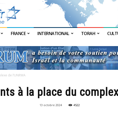
FRANCE
INTERNATIONAL
TORAH
CULT
JForum
plexe de l’UNRWA
nts à la place du comple
13 octobre 2024
4522