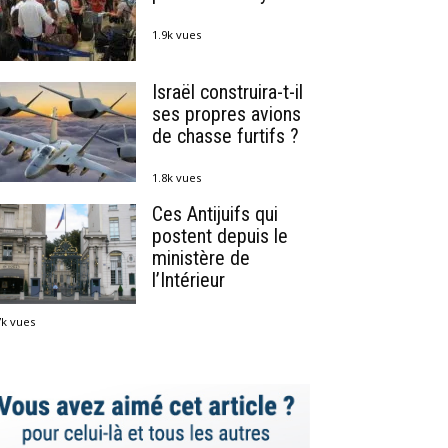
1.9k vues
Israël construira-t-il
ses propres avions
de chasse furtifs ?
1.8k vues
Ces Antijuifs qui
postent depuis le
ministère de
l’Intérieur
7k vues