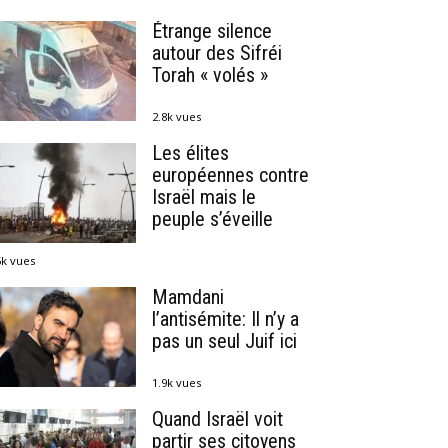
Étrange silence
autour des Sifréi
Torah « volés »
2.8k vues
Les élites
européennes contre
Israël mais le
peuple s’éveille
5k vues
Mamdani
l’antisémite: Il n’y a
pas un seul Juif ici
1.9k vues
Quand Israël voit
partir ses citoyens