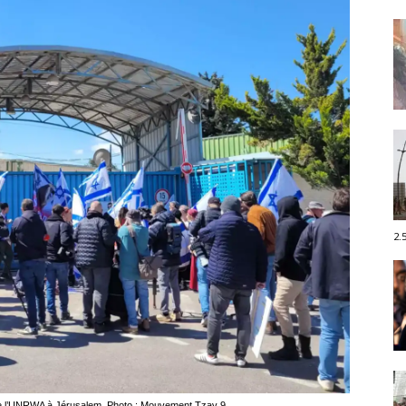
2.
de l’UNRWA à Jérusalem. Photo : Mouvement Tzav 9