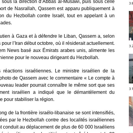
 sous la direction d’Abbas al-Musawi, puis sous celle
3.
 mort de Nasrallah, Qassem est apparu publiquement à
tion du Hezbollah contre Israël, tout en appelant à un
lades.
utien à Gaza et à défendre le Liban, Qassem a, selon
s pour l’Iran début octobre, où il résiderait actuellement.
3.
Erem News basé aux Émirats arabes unis, alimente les
anienne pour le nouveau dirigeant du Hezbollah.
éactions israéliennes. Le ministre israélien de la
e photo de Qassem avec le commentaire « Le compte à
uveau leader pourrait connaître le même sort que ses
3.
ement israélien a indiqué que le démantèlement du
e pour stabiliser la région.
ng de la frontière israélo-libanaise se sont intensifiés,
es par le Hezbollah contre des localités israéliennes
ont conduit au déplacement de plus de 60 000 Israéliens