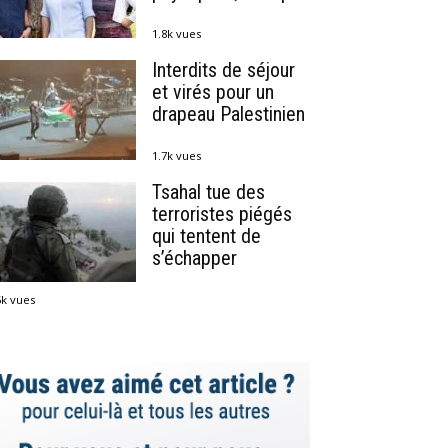
1.8k vues
Interdits de séjour
et virés pour un
drapeau Palestinien
1.7k vues
Tsahal tue des
terroristes piégés
qui tentent de
s’échapper
5k vues