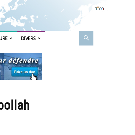
URE
DIVERS
bollah