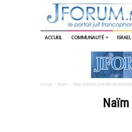
ACCUEIL
COMMUNAUTÉ
ISRAEL
Accueil
Israel
Naïm Qassem, à la tête du Hezboll
Naïm 