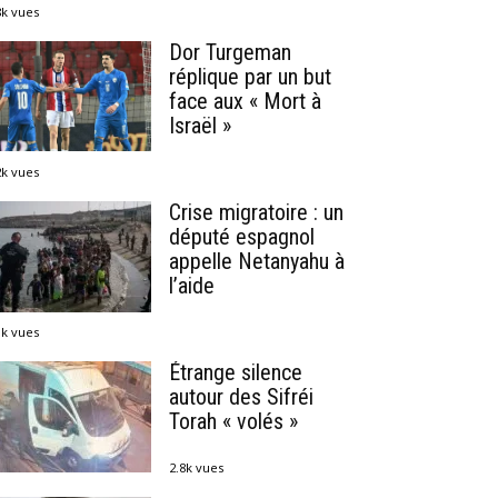
8k vues
Dor Turgeman
réplique par un but
face aux « Mort à
Israël »
2k vues
Crise migratoire : un
député espagnol
appelle Netanyahu à
l’aide
1k vues
Étrange silence
autour des Sifréi
Torah « volés »
2.8k vues