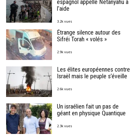
espagnol appelle Netanyahu à
l’aide
3.2k vues
Étrange silence autour des
Sifréi Torah « volés »
2.9k vues
Les élites européennes contre
Israël mais le peuple s’éveille
2.6k vues
Un israélien fait un pas de
géant en physique Quantique
2.3k vues