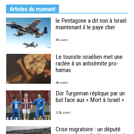
Articles du moment
le Pentagone a dit non à Israël
maintenant il le paye cher
4k vues
Le touriste israélien met une
raclée à un antisémite pro-
hamas
4k vues
Dor Turgeman réplique par un
but face aux « Mort à Israël »
3.2k vues
Crise migratoire : un député