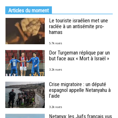
Articles du moment
Le touriste israélien met une
raclée à un antisémite pro-
hamas
5.7k vues
Dor Turgeman réplique par un
but face aux « Mort à Israël »
3.2k vues
Crise migratoire : un député
espagnol appelle Netanyahu à
l’aide
3.2k vues
Netanya: les Juifs français vus