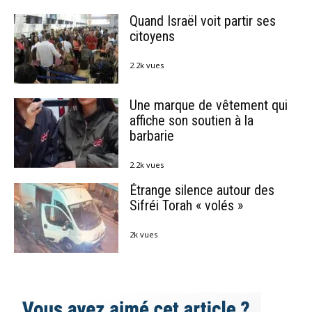
Quand Israël voit partir ses
citoyens
2.2k vues
Une marque de vêtement qui
affiche son soutien à la
barbarie
2.2k vues
Étrange silence autour des
Sifréi Torah « volés »
2k vues