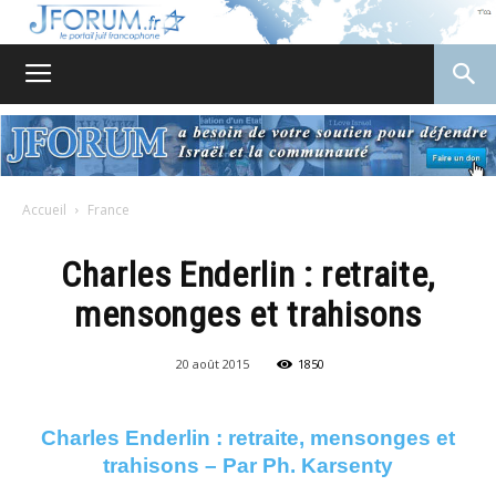
JForum
Accueil
France
Charles Enderlin : retraite,
mensonges et trahisons
20 août 2015
1850
Charles Enderlin : retraite, mensonges et
trahisons – Par Ph. Karsenty